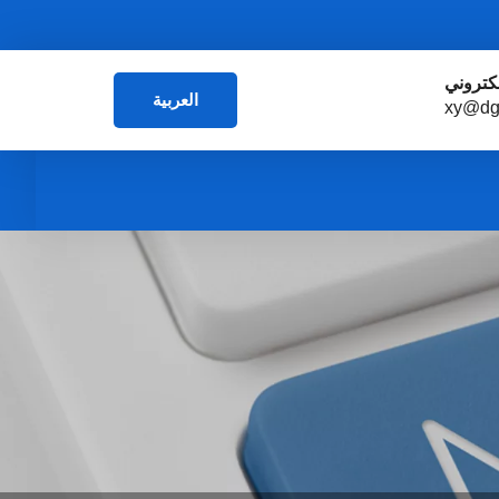
لكتروني
العربية
xy@dg