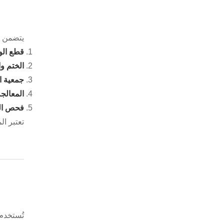
يتضمن إن
قطع الو
الختم و
جمعية ال
المعالج
فحص ال
تعتبر ال
تُستخدم 