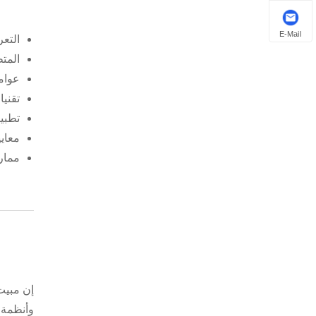
E-Mail
التعر
المتط
عوامل
تقنيا
تطبيق
معايي
ممار
إن مبيت
وأنظمة 