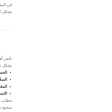
في البيئ
بشكل كب
تكمن أهم
بشكل مب
الحما
السلا
المقا
الاست
تتطلب ال
صحيح من