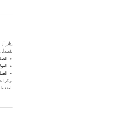
يتأثر أد
للصدأ، و
الصلب
الفول
الصل
تركز اعت
الضغط ال