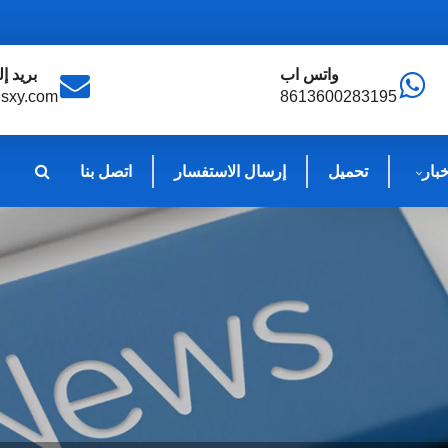
واتس اب
بريد إ
sxy.com
8613600283195
خبار
تحميل
إرسال الاستفسار
اتصل بنا